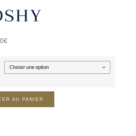
50
€
TER AU PANIER