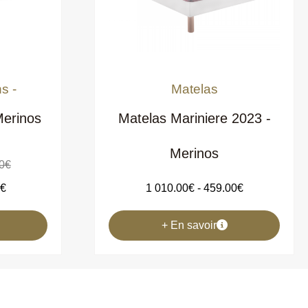
- Nos promotions -
Matelas
Merinos
Matelas Mariniere 2023 -
Merinos
0
€
0
€
1 010.00
€
-
459.00
€
En savoir +