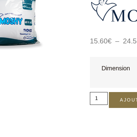
15.60
€
–
24.
Dimension
AJOU