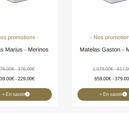
- Nos promotions -
s Marius - Merinos
Matelas Gaston - 
76.00
€
-
376.00
€
1 079.00
€
-
617.0
39.00
€
-
229.00
€
659.00
€
-
379.0
En savoir +
En savoir +